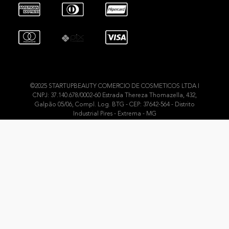
©2025 STARTUPBEAUTY COMERCIO DE COSMETICOS LTDA I
CNPJ: 37.140.678/0002-60 Estrada Thereza Thomazella, 432,
Galpão 05/06, Compl. Log. BTG - CEP: 37642-564 - Distrito
Industrial Pires - Extrema - MG