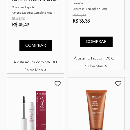
EXPERTISE COMPLETE REPAIR
Leave-in
140ML
Queratina Líquida
Expertise Hidratação e Força
Amend Expertise Complete Repair
R$ 51,90
R$ 64,90
R$ 36,33
R$ 45,43
3,8 de 5 classificação do cli
4,3 de 5 classificação do cliente
COMPRAR
COMPRAR
À vista no Pix com 5% OFF
À vista no Pix com 5% OFF
Saiba Mais
Saiba Mais