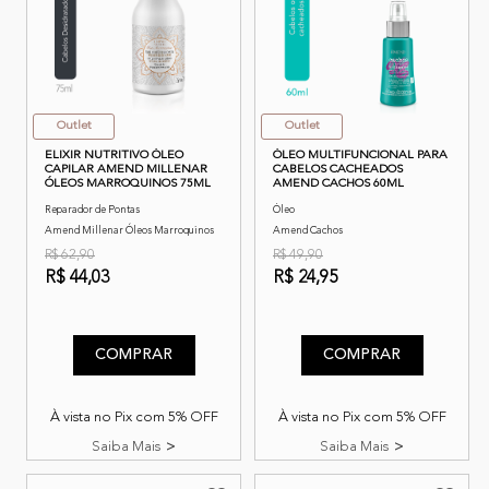
Outlet
Outlet
ELIXIR NUTRITIVO ÓLEO
ÓLEO MULTIFUNCIONAL PARA
CAPILAR AMEND MILLENAR
CABELOS CACHEADOS
ÓLEOS MARROQUINOS 75ML
AMEND CACHOS 60ML
Reparador de Pontas
Óleo
Amend Millenar Óleos Marroquinos
Amend Cachos
R$ 62,90
R$ 49,90
R$ 44,03
R$ 24,95
5 de 5 classificação do cliente
3,5 de 5 classificação do cli
COMPRAR
COMPRAR
À vista no Pix com 5% OFF
À vista no Pix com 5% OFF
Saiba Mais
Saiba Mais