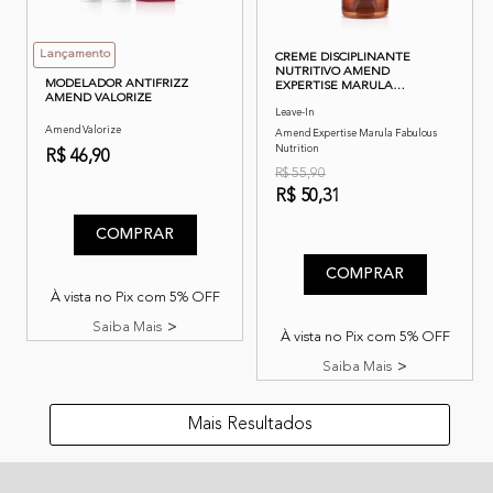
Lançamento
CREME DISCIPLINANTE
NUTRITIVO AMEND
MODELADOR ANTIFRIZZ
EXPERTISE MARULA
AMEND VALORIZE
FABULOUS NUTRITION 180G
Leave-In
Amend Valorize
Amend Expertise Marula Fabulous
Nutrition
R$ 46,90
R$ 55,90
3,8 de 5 classificação do cliente
R$ 50,31
5 de 5 classificação do clien
COMPRAR
COMPRAR
À vista no Pix com 5% OFF
Saiba Mais
À vista no Pix com 5% OFF
Saiba Mais
Mais Resultados