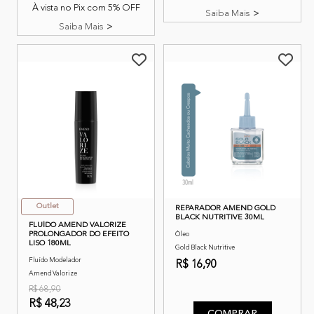
À vista no Pix com 5% OFF
Saiba Mais
Saiba Mais
Outlet
REPARADOR AMEND GOLD
BLACK NUTRITIVE 30ML
FLUÍDO AMEND VALORIZE
PROLONGADOR DO EFEITO
Óleo
LISO 180ML
Gold Black Nutritive
Fluído Modelador
R$ 16,90
Amend Valorize
5 de 5 classificação do clien
R$ 68,90
R$ 48,23