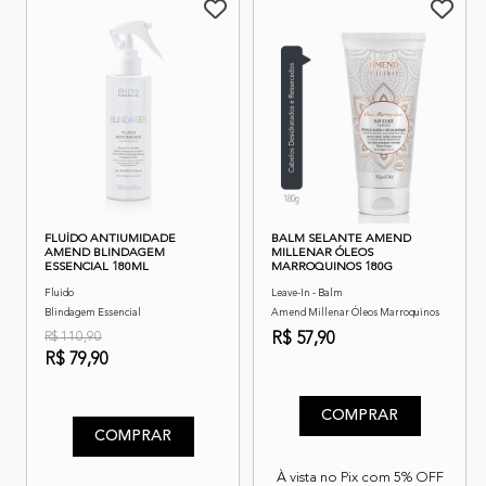
FLUÍDO ANTIUMIDADE
BALM SELANTE AMEND
AMEND BLINDAGEM
MILLENAR ÓLEOS
ESSENCIAL 180ML
MARROQUINOS 180G
Fluido
Leave-In - Balm
Blindagem Essencial
Amend Millenar Óleos Marroquinos
R$ 110,90
R$ 57,90
R$ 79,90
4,2 de 5 classificação do cli
5 de 5 classificação do cliente
COMPRAR
COMPRAR
À vista no Pix com 5% OFF