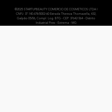
©2025 STARTUPBEAUTY COMERCIO DE COSMETICOS LTDA I
CNPJ: 37.140.678/0002-60 Estrada Thereza Thomazella, 432,
Galpão 05/06, Compl. Log. BTG - CEP: 37642-564 - Distrito
Industrial Pires - Extrema - MG