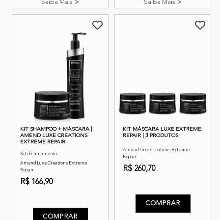
Saiba Mais
Saiba Mais
KIT SHAMPOO + MÁSCARA |
KIT MÁSCARA LUXE EXTREME
AMEND LUXE CREATIONS
REPAIR | 3 PRODUTOS
EXTREME REPAIR
Amend Luxe Creations Extreme
Kit de Tratamento
Repair
Amend Luxe Creations Extreme
R$ 260,70
Repair
3,5 de 5 classificação do cli
R$ 166,90
4,3 de 5 classificação do cliente
COMPRAR
COMPRAR