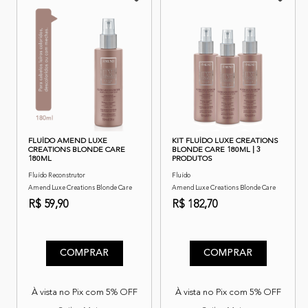
FLUÍDO AMEND LUXE
KIT FLUÍDO LUXE CREATIONS
CREATIONS BLONDE CARE
BLONDE CARE 180ML | 3
180ML
PRODUTOS
Fluído Reconstrutor
Fluído
Amend Luxe Creations Blonde Care
Amend Luxe Creations Blonde Care
R$ 59,90
R$ 182,70
4,3 de 5 classificação do cliente
4,3 de 5 classificação do cli
COMPRAR
COMPRAR
À vista no Pix com 5% OFF
À vista no Pix com 5% OFF