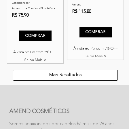
Condicionador
Amend
Amend Luxe Creations Blonde Care
R$ 115,80
R$ 75,90
3,5 de 5 classificação do cli
4,9 de 5 classificação do cliente
COMPRAR
COMPRAR
À vista no Pix com 5% OFF
À vista no Pix com 5% OFF
Saiba Mais
Saiba Mais
Mais Resultados
AMEND COSMÉTICOS
Somos apaixonados por cabelos há
mais de 28 anos.