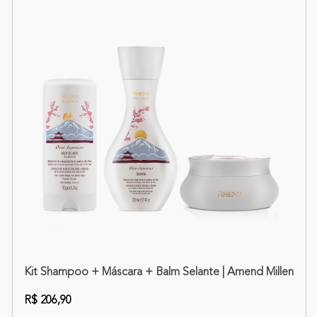
nce + Máscara Reconstrutora Science + Máscara Calmante
Kit Shampoo + Máscara + Balm Selante | Amend Millenar 
R$ 206,90