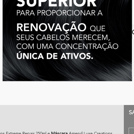
S
ns Extreme Repair 250ml e
Máscara
Amend Luxe Creations