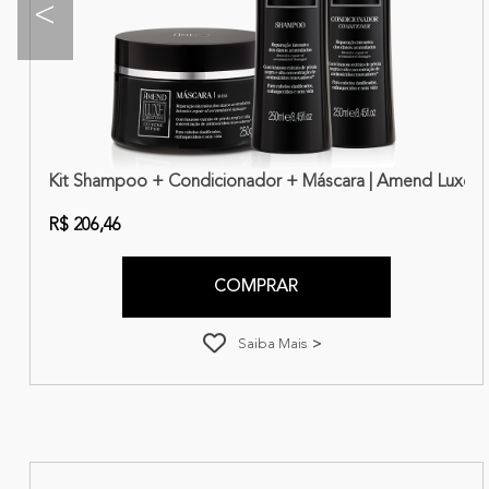
<
-in + Reconstrutor Capilar | Amend Luxe Creations Extreme Re
Kit Shampoo + Condicionador + Máscara | Amend Luxe C
R$ 206,46
COMPRAR
Saiba Mais