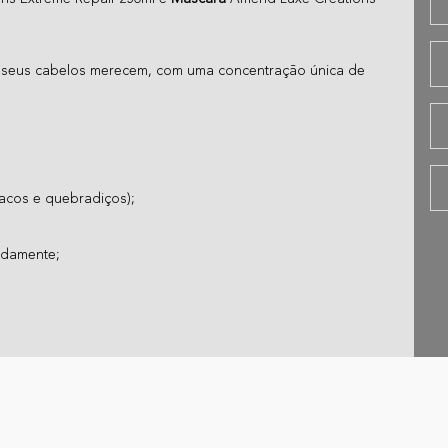
 seus cabelos merecem, com uma concentração única de
pacos e quebradiços);
ndamente;