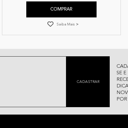
COMPRAR
Saiba Mais
CAD
SE E
REC
CADASTRAR
DICA
NOV
POR 