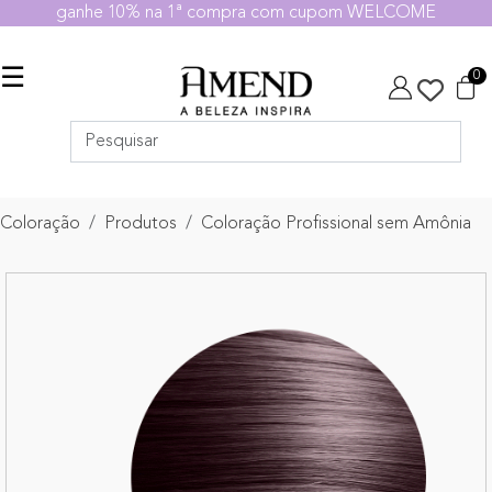
ganhe 10% na 1ª compra com cupom WELCOME
☰
0
Coloração
Produtos
Coloração Profissional sem Amônia