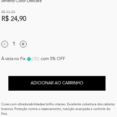
Amend Color Delicaté
R$ 32,90
R$ 24,90
-
+
À vista no Pix
com 5% OFF
ADICIONAR AO CARRINHO
Cores com ultradurabilidadee brilho intenso. Excelente cobertura dos cabelos
brancos. Proteção contra o ressecamento, nutrição avançada e controle do
frizz.