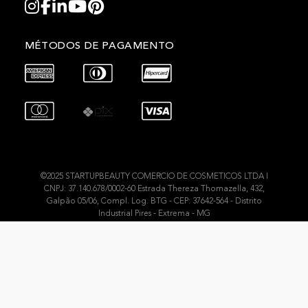
MÉTODOS DE PAGAMENTO
©2025 STARTUPBEAUTY COMERCIO DE COSMETICOS LTDA I
CNPJ: 37.140.678/0002-60 Estrada Thereza Thomazella, 432,
Galpão 05/06, Compl. Log. BTG - CEP: 37642-564 - Distrito
Industrial Pires - Extrema - MG