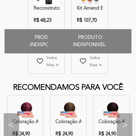
Reconstrutor Capilar Overnight Amend Luxe Cre
Kit Amend Beleza na Bolsa 
R$ 48,23
R$ 107,70
PRODUTO
PRODUTO
INDISPONIVEL
INDISPONIVEL
Saiba
Saiba
Mais
Mais
RECOMENDAMOS PARA VOCÊ
breado 50g
.62 Castanho Vermelho Irisado 50g
nd Color Delicaté 8.0 Louro Claro 50g
Coloração Amend Color Delicaté 66.26 Marsala 50g
Coloração Amend Color Delicaté 8.4
Coloração Amend 
<
>
R$ 24,90
R$ 24,90
R$ 24,90