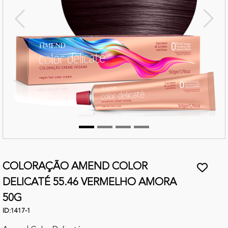
terior
Próx
COLORAÇÃO AMEND COLOR
DELICATÉ 55.46 VERMELHO AMORA
50G
ID:
1417-1