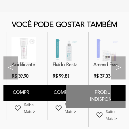
VOCÊ PODE GOSTAR TAMBÉM
umes 75ml
lor Intensy 40 volumes 75ml
ncial Seca Sem Frizz | 3 produtos
Acidificante Máscara de Equilíbrio do pH Amend Essencial
Fluído Restaurador Amend Essencial M
Amend Essencial
<
>
R$ 39,90
R$ 99,81
R$ 37,03
COMPRAR
COMPRAR
PRODUTO
INDISPONIVEL
Saiba
Saiba
Mais
Mais
Saiba
Mais