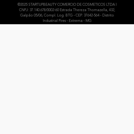
©2025 STARTUPBEAUTY COMERCIO DE COSMETICOS LTDA I
CNPJ: 37.140.678/0002-60 Estrada Thereza Thomazella, 432,
Galpão 05/06, Compl. Log. BTG - CEP: 37642-564 - Distrito
Industrial Pires - Extrema - MG