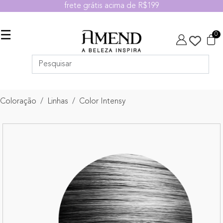
frete grátis acima de R$199
☰
0
Coloração
Linhas
Color Intensy