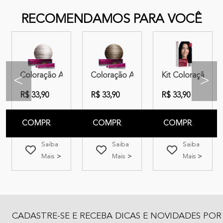
RECOMENDAMOS PARA VOCÊ
or 2.1 Preto Azulado
 Amend Magnific Color 6.0 Louro Escuro
Coloração Amend Color Intensy 0.1 Cinza Intensificador 5
Coloração Amend Color Intensy 6.0 L
Kit Coloração Am
<
>
R$ 33,90
R$ 33,90
R$ 33,90
COMPRAR
COMPRAR
COMPRAR
Saiba
Saiba
Saiba
Mais
Mais
Mais
CADASTRE-SE E RECEBA DICAS E NOVIDADES POR