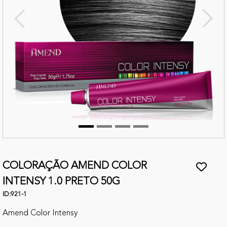
terior
Próx
COLORAÇÃO AMEND COLOR
INTENSY 1.0 PRETO 50G
ID:
921-1
Amend Color Intensy