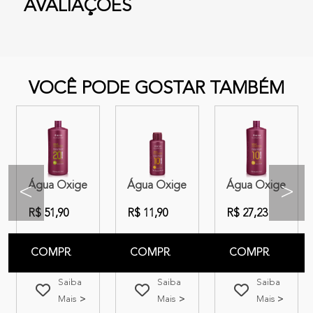
AVALIAÇÕES
VOCÊ PODE GOSTAR TAMBÉM
umes 75ml
lor Intensy 20 volumes 75ml
da Cremosa Amend Color Intensy 40 volumes 950ml
Água Oxigenada Cremosa Amend Color Intensy 20 volum
Água Oxigenada Cremosa Amend Colo
Água Oxigenada 
<
>
R$ 51,90
R$ 11,90
R$ 27,23
COMPRAR
COMPRAR
COMPRAR
Saiba
Saiba
Saiba
Mais
Mais
Mais