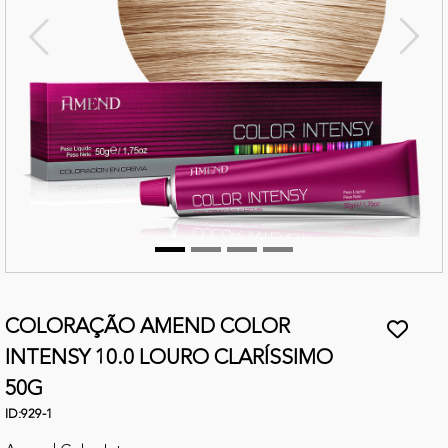
terior
Próx
COLORAÇÃO AMEND COLOR
INTENSY 10.0 LOURO CLARÍSSIMO
50G
ID:
929-1