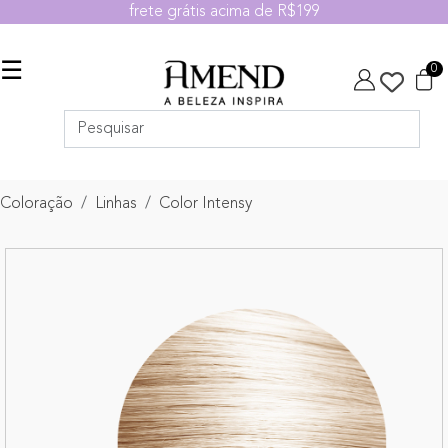
frete grátis acima de R$199
☰
0
Coloração
Linhas
Color Intensy