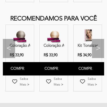
RECOMENDAMOS PARA VOCÊ
50g
or 810 Louro Avelã Claro
ensy 7.43 Louro Médio Acobreado + OX 20
Coloração Amend Color Intensy 989 Louro Ultraclaro Péro
Coloração Amend Color Intensy 9.0 L
Kit Tonalizante A
<
>
R$ 33,90
R$ 33,90
R$ 34,90
COMPRAR
COMPRAR
COMPRAR
Saiba
Saiba
Saiba
Mais
Mais
Mais