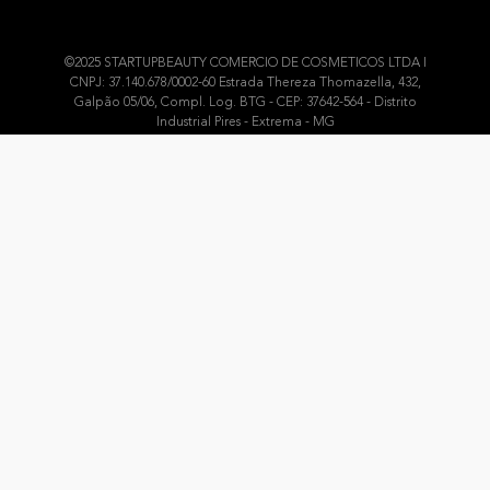
©2025 STARTUPBEAUTY COMERCIO DE COSMETICOS LTDA I
CNPJ: 37.140.678/0002-60 Estrada Thereza Thomazella, 432,
Galpão 05/06, Compl. Log. BTG - CEP: 37642-564 - Distrito
Industrial Pires - Extrema - MG