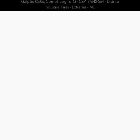
Galpão 05/06, Compl. Log. BTG - CEP: 37642-564 - Distrito
Industrial Pires - Extrema - MG