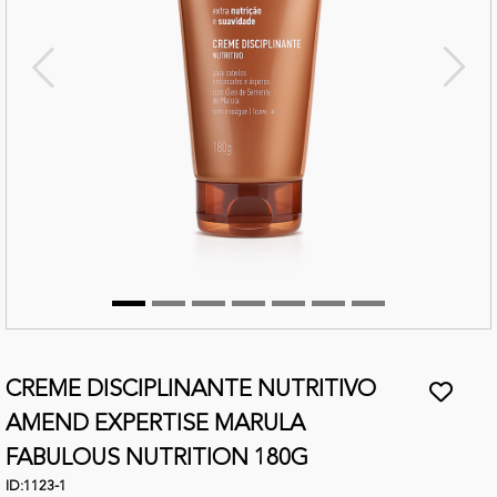
terior
Próx
CREME DISCIPLINANTE NUTRITIVO
AMEND EXPERTISE MARULA
FABULOUS NUTRITION 180G
ID:
1123-1