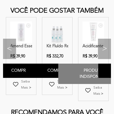
VOCÊ PODE GOSTAR TAMBÉM
 do Crescimento | Amend Essencial Antiqueda
 Sérum Pró-Volume | Amend Essencial Antiqueda
Amend Essencial Seca Sem Frizz
Kit Fluído Restaurador Amend Essencia
Acidificante Másc
<
>
R$ 39,90
R$ 332,70
R$ 39,90
COMPRAR
COMPRAR
PRODUTO
INDISPONIVEL
Saiba
Saiba
Mais
Mais
Saiba
Mais
RECOMENDAMOS PARA VOCÊ