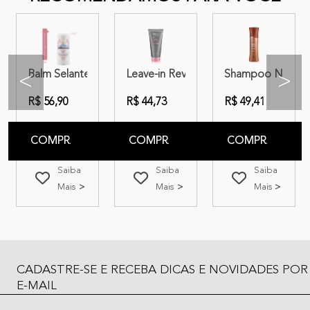
egenera 40+
e Marula Fabulous Nutrition 250ml
d Expertise Hidratação e Força
Balm Selante Amend Millenar Óleos Japoneses
Leave-in Revitalizante Amend Expert
Shampoo Nutritiv
<
>
R$ 56,90
R$ 44,73
R$ 49,41
COMPRAR
COMPRAR
COMPRAR
Saiba
Saiba
Saiba
Mais
Mais
Mais
CADASTRE-SE E RECEBA DICAS E NOVIDADES POR
E-MAIL