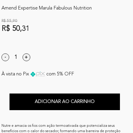
Amend Expertise Marula Fabulous Nutrition
R$ 55,90
R$ 50,31
-
+
À vista no Pix
com 5% OFF
ADICIONAR AO CARRINHO
Nutre e amacia os fios com ação termoativada que potencializa seus
benefícios com o calor do secador, formando uma barreira de proteção