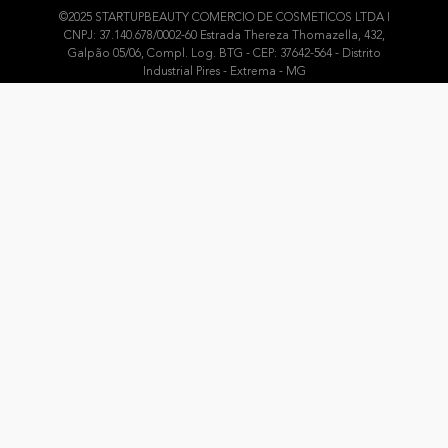
©2025 STARTUPBEAUTY COMERCIO DE COSMETICOS LTDA I
CNPJ: 37.140.678/0002-60 Estrada Thereza Thomazella, 432,
Galpão 05/06, Compl. Log. BTG - CEP: 37642-564 - Distrito
Industrial Pires - Extrema - MG