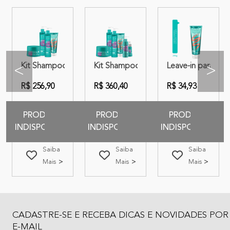
ios | Amend Essencial
nefícios + Cronograma Capilar Superdoses de Reparação + Seca S
nte + Cronograma Capilar Superdoses de Reparação + Seca Sem F
Kit Shampoo + Condicionador + Máscara + Leave-in | A
Kit Shampoo + Condicionador + Másca
Leave-in para C
<
>
R$ 256,90
R$ 360,40
R$ 34,93
PRODUTO
PRODUTO
PRODUTO
INDISPONIVEL
INDISPONIVEL
INDISPONIVEL
Saiba
Saiba
Saiba
Mais
Mais
Mais
CADASTRE-SE E RECEBA DICAS E NOVIDADES POR
E-MAIL