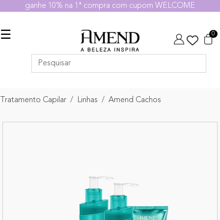
ganhe 10% na 1ª compra com cupom WELCOME
☰
0
Tratamento Capilar
Linhas
Amend Cachos