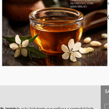
g
S
 de Jasmim
de ação hidratante que melhora a penteabilidade,