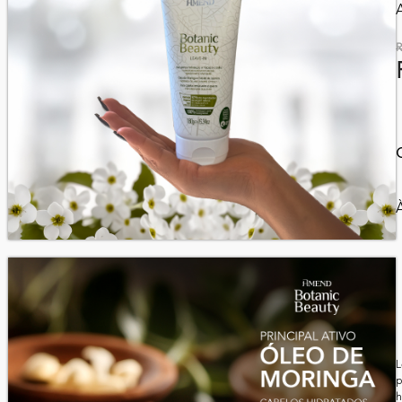
R
À
L
p
h