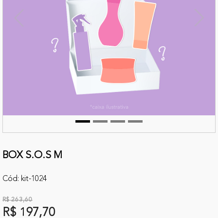
terior
Próx
BOX S.O.S M
Cód: kit-1024
R$ 263,60
R$ 197,70