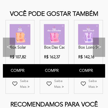
VOCÊ PODE GOSTAR TAMBÉM
<
>
eal M
Box Solar
Box Das Cacheadas M
Box Loiro Surreal
R$ 107,82
R$ 162,37
R$ 142,16
COMPRAR
COMPRAR
COMPRAR
Saiba
Saiba
Saiba
Mais
Mais
Mais
RECOMENDAMOS PARA VOCÊ