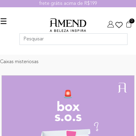
frete grátis acima de R$199
☰
0
Caixas misteriosas