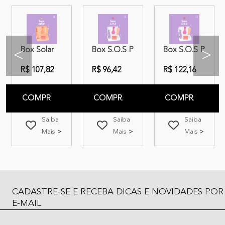
IZZ M
Box Solar
Box S.O.S PP
Box S.O.S P
<
>
R$ 107,82
R$ 96,42
R$ 122,16
COMPRAR
COMPRAR
COMPRAR
Saiba
Saiba
Saiba
Mais
Mais
Mais
CADASTRE-SE E RECEBA DICAS E NOVIDADES POR
E-MAIL