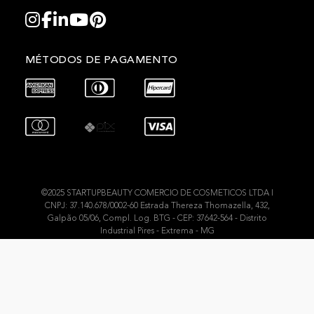
MÉTODOS DE PAGAMENTO
©2025 STARTUPBEAUTY COMERCIO DE COSMETICOS LTDA I
CNPJ: 37.140.678/0002-60 Estrada Thereza Thomazella, 432,
Galpão 05/06, Compl. Log. BTG - CEP: 37642-564 - Distrito
Industrial Pires - Extrema - MG