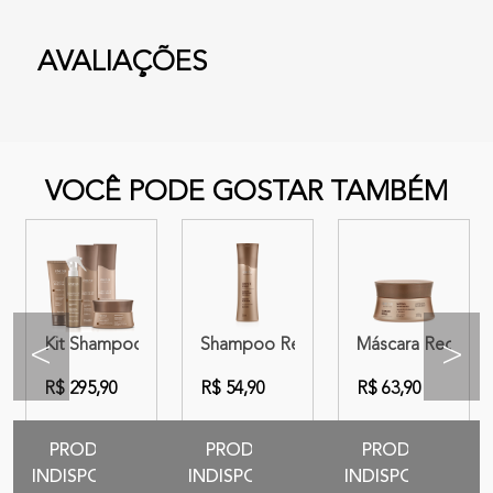
AVALIAÇÕES
VOCÊ PODE GOSTAR TAMBÉM
r 180g
d Expertise Complete Repair 250ml
 Condicionador + Máscara | Amend Expertise Complete Repair
Kit Shampoo + Condicionador + Máscara + Queratina Líq
Shampoo Reconstrutor Amend Expert
Máscara Reconstr
<
>
R$ 295,90
R$ 54,90
R$ 63,90
PRODUTO
PRODUTO
PRODUTO
INDISPONIVEL
INDISPONIVEL
INDISPONIVEL