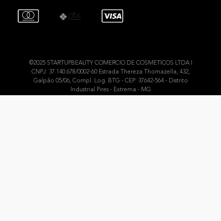
©2025 STARTUPBEAUTY COMERCIO DE COSMETICOS LTDA I
CNPJ: 37.140.678/0002-60 Estrada Thereza Thomazella, 432,
Galpão 05/06, Compl. Log. BTG - CEP: 37642-564 - Distrito
Industrial Pires - Extrema - MG