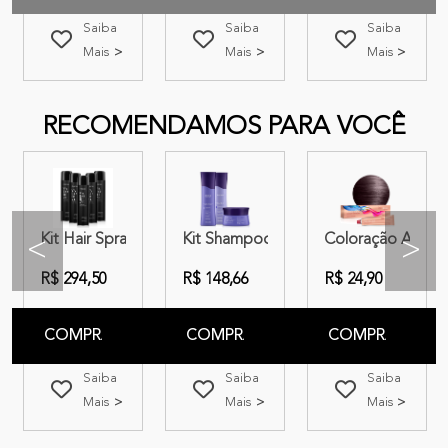
Saiba
Saiba
Saiba
Mais
Mais
Mais
RECOMENDAMOS PARA VOCÊ
tise Specialist Blonde
55.46 Vermelho Amora 50g
 Máscara + Creme de Pentear | Amend Expertise Pós Progressi
Kit Hair Spray Amend Valorize Ultraforte 400ML | 5 produt
Kit Shampoo + Condicionador + Másca
Coloração Amend 
<
>
R$ 294,50
R$ 148,66
R$ 24,90
COMPRAR
COMPRAR
COMPRAR
Saiba
Saiba
Saiba
Mais
Mais
Mais