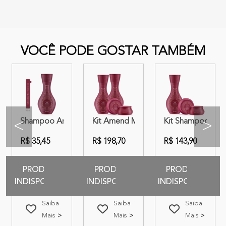
VOCÊ PODE GOSTAR TAMBÉM
s Egípcios 180g
 Balm Selante | Amend Millenar Óleos Egípcios
Shampoo Amend Millenar Oil Egípcios 300ml
Kit Amend Millenar Óleos Egípcios | 
Kit Shampoo + Má
<
>
R$ 35,45
R$ 198,70
R$ 143,90
PRODUTO
PRODUTO
PRODUTO
INDISPONIVEL
INDISPONIVEL
INDISPONIVEL
Saiba
Saiba
Saiba
Mais
Mais
Mais