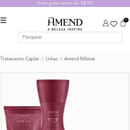
frete grátis acima de R$199
☰
0
Tratamento Capilar
Linhas
Amend Millenar