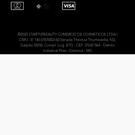
©2025 STARTUPBEAUTY COMERCIO DE COSMETICOS LTDA I
CNPJ: 37.140.678/0002-60 Estrada Thereza Thomazella, 432,
Galpão 05/06, Compl. Log. BTG - CEP: 37642-564 - Distrito
Industrial Pires - Extrema - MG