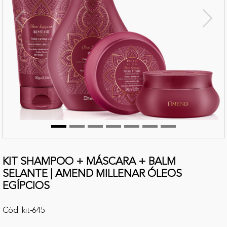
terior
Próx
KIT SHAMPOO + MÁSCARA + BALM
SELANTE | AMEND MILLENAR ÓLEOS
EGÍPCIOS
Cód: kit-645