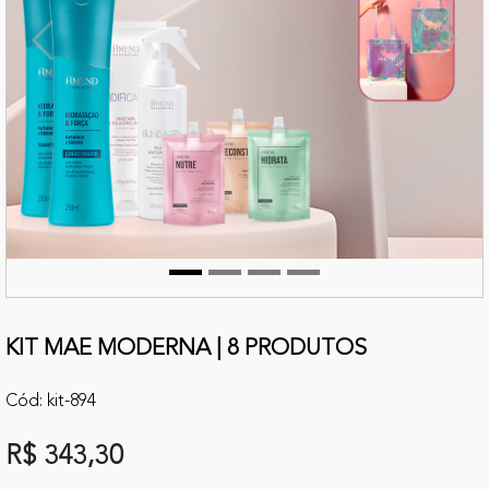
terior
Próx
KIT MAE MODERNA | 8 PRODUTOS
Cód: kit-894
R$ 343,30