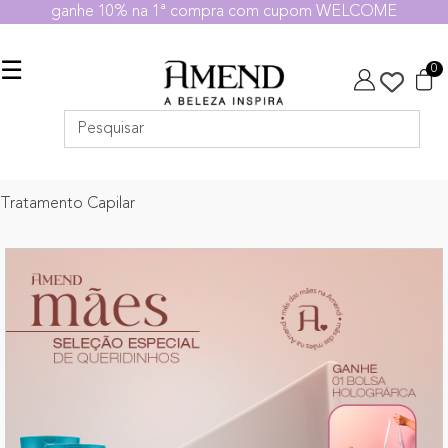
ganhe 10% na 1ª compra com cupom WELCOME
☰
0
Tratamento Capilar