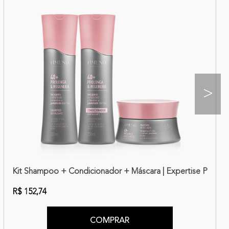
>
iva Marula Fabulous Nutrition + Máscara Intensiva Óleos Indian
Kit Shampoo + Condicionador + Máscara | Expertise Prolo
R$ 152,74
COMPRAR