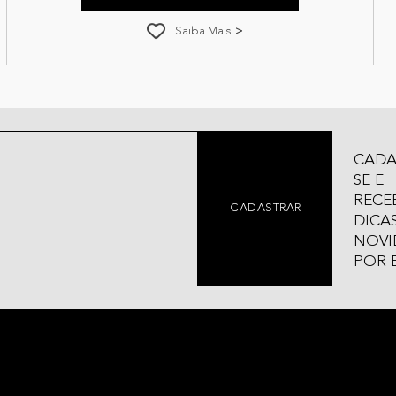
Saiba Mais
CADA
SE E
RECE
CADASTRAR
DICAS
NOVI
POR 