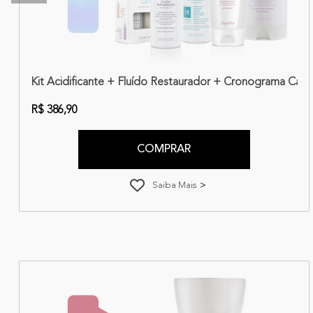
eparação + Seca Sem Frizz + Fluído Blindagem | Amend Essencia
Kit Acidificante + Fluído Restaurador + Cronograma Cap
R$ 386,90
COMPRAR
Saiba Mais