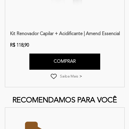
l
ilar Superdoses de Reparação + Seca Sem Frizz + Fluído Blinda
Kit Renovador Capilar + Acidificante | Amend Essencial
R$ 118,90
COMPRAR
Saiba Mais
RECOMENDAMOS PARA VOCÊ