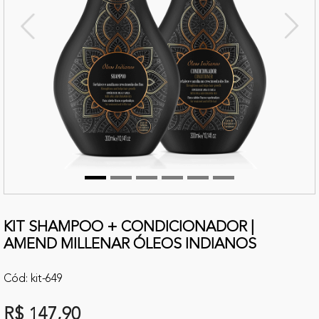
terior
Próx
KIT SHAMPOO + CONDICIONADOR |
AMEND MILLENAR ÓLEOS INDIANOS
Cód: kit-649
R$ 147,90