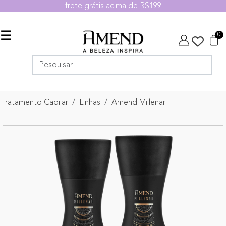
frete grátis acima de R$199
☰
0
Tratamento Capilar
Linhas
Amend Millenar