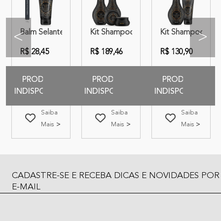
lm Selante | Amend Millenar Óleos Indianos
 Máscara + Balm Selante | Amend Millenar Óleos Indianos
Balm Selante Amend Millenar Óleos Indianos 180g
Kit Shampoo + Condicionador + Másca
Kit Shampoo + Ba
<
>
R$ 28,45
R$ 189,46
R$ 130,90
PRODUTO
PRODUTO
PRODUTO
INDISPONIVEL
INDISPONIVEL
INDISPONIVEL
Saiba
Saiba
Saiba
Mais
Mais
Mais
CADASTRE-SE E RECEBA DICAS E NOVIDADES POR
E-MAIL