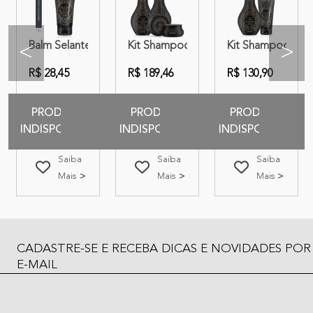
lm Selante | Amend Millenar Óleos Indianos
 Máscara + Balm Selante | Amend Millenar Óleos Indianos
Balm Selante Amend Millenar Óleos Indianos 180g
Kit Shampoo + Condicionador + Másca
Kit Shampoo + Ba
<
>
R$ 28,45
R$ 189,46
R$ 130,90
PRODUTO
PRODUTO
PRODUTO
INDISPONIVEL
INDISPONIVEL
INDISPONIVEL
Saiba
Saiba
Saiba
Mais
Mais
Mais
CADASTRE-SE E RECEBA DICAS E NOVIDADES POR
E-MAIL