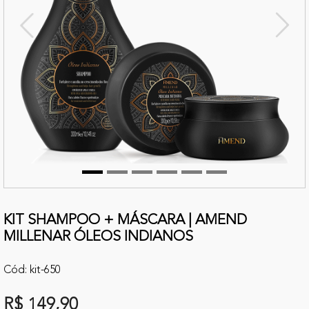
terior
Próx
KIT SHAMPOO + MÁSCARA | AMEND
MILLENAR ÓLEOS INDIANOS
Cód: kit-650
R$ 149,90