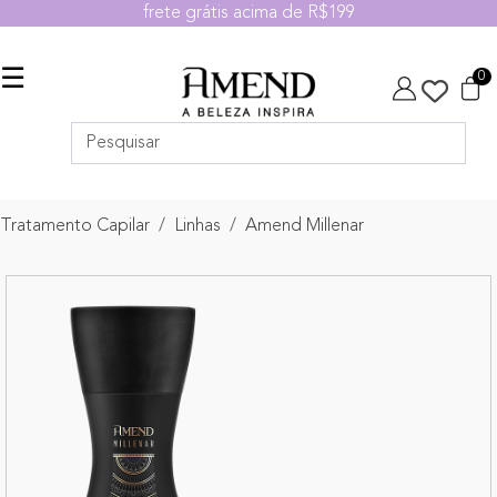
frete grátis acima de R$199
☰
0
Tratamento Capilar
Linhas
Amend Millenar