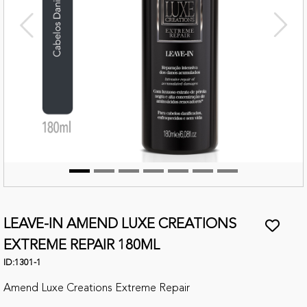
terior
Próx
LEAVE-IN AMEND LUXE CREATIONS
EXTREME REPAIR 180ML
ID:
1301-1
Amend Luxe Creations Extreme Repair