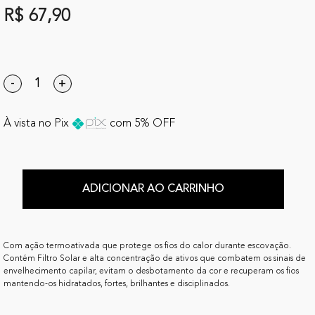
R$ 67,90
-
+
À vista no Pix
com 5% OFF
ADICIONAR AO CARRINHO
Com ação termoativada que protege os fios do calor durante escovação.
Contém Filtro Solar e alta concentração de ativos que combatem os sinais de
envelhecimento capilar, evitam o desbotamento da cor e recuperam os fios
mantendo-os hidratados, fortes, brilhantes e disciplinados.