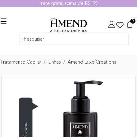
frete grátis acima de R$199
☰
0
Tratamento Capilar
Linhas
Amend Luxe Creations